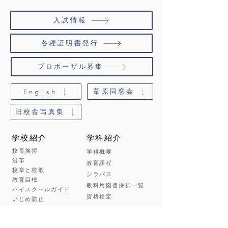
入試情報
各種証明書発行
プロポーザル募集
葦原同窓会
English
旧校舎写真集
学校紹介
学科紹介
校長挨拶
学科概要
沿革
教育課程
校章と校歌
シラバス
教育目標
教科用図書採択一覧
ハイスクールガイド
資格検定
いじめ防止
アクセス