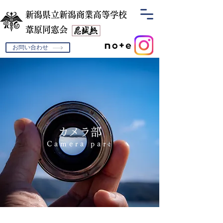
新潟県立新潟商業高等学校
​葦原同窓会
お問い合わせ
カメラ部
Camera part