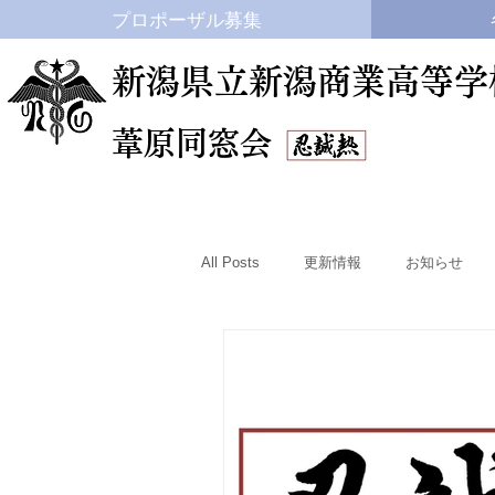
プロポーザル募集
新潟県立新潟商業高等学
​葦原同窓会
All Posts
更新情報
お知らせ
いじめ防止
卒業アルバム
ハイスクールプラン
進学状況