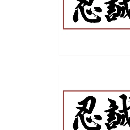
シラバス［第２学年］
シラバ
【Pick Up】部活動等大会結果