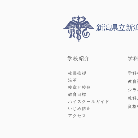
新潟県立新
学校紹介
学
校長挨拶
学科
沿革
教育
校章と校歌
シラ
教育目標
教科
ハイスクールガイド
資格
いじめ防止
アクセス