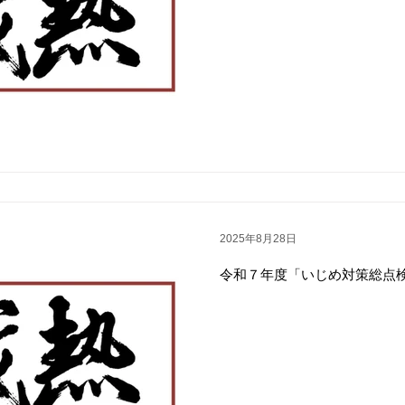
ス［第３学年］
教科用図書採択一覧
資格・検定取得状況
部
学科別進学先一覧
進学関係行事計画
目指す学校像
2025年8月28日
令和７年度「いじめ対策総点