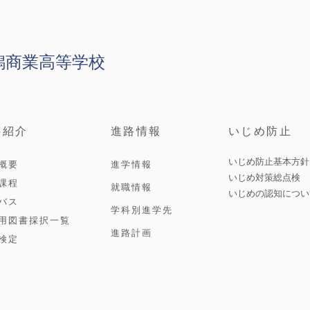
潟商業高等学校
科紹介
進路情報
いじめ防止
いじめ防止基本方針
概要
進学情報
いじめ対策総点検
課程
就職情報
いじめの認知につい
バス
学科別進学先
用図書採択一覧
進路計画
検定