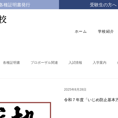
各種証明書発行
受験生の方へ
校
ホーム
学校紹介
各種証明書
プロポーザル関連
入試情報
入学案内
体験入学
学校自己評価
県立学校の働き方改革
国際教養科
2025年8月28日
令和７年度「いじめ防止基本
就職状況
商業関連学科(総合ビジネス科・情報処理科)
国際