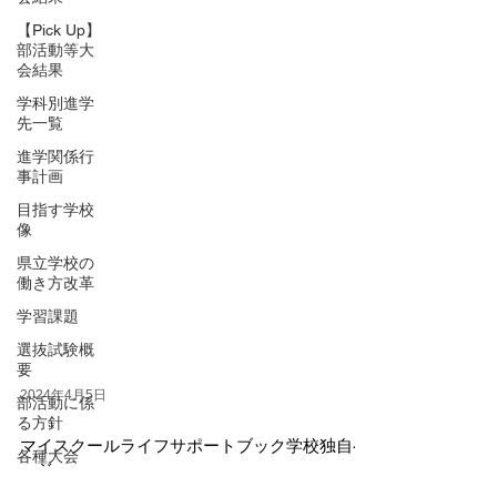
【Pick Up】
部活動等大
会結果
学科別進学
先一覧
進学関係行
事計画
目指す学校
像
県立学校の
働き方改革
学習課題
選抜試験概
要
部活動に係
2024年4月5日
る方針
各種大会
マイスクールライフサポートブック学校独自ペ
吹奏楽部
ージ