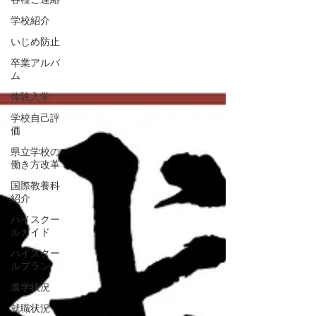
学校紹介
いじめ防止
卒業アルバ
ム
体験入学
学校自己評
価
県立学校の
働き方改革
国際教養科
紹介
ハイスクー
ルガイド
ハイスクー
ルプラン
進学状況
就職状況