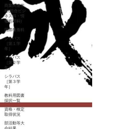
商業関連学
科(総合ビジ
ネス科・情
報処理科)
国際教養科
シラバス
［第１学
年］
シラバス
［第２学
年］
シラバス
［第３学
年］
教科用図書
採択一覧
資格・検定
取得状況
部活動等大
会結果