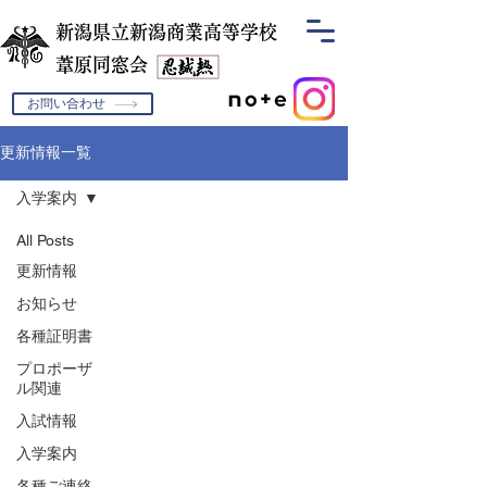
新潟県立新潟商業高等学校
​葦原同窓会
お問い合わせ
更新情報一覧
入学案内
All Posts
更新情報
お知らせ
各種証明書
プロポーザ
ル関連
入試情報
入学案内
各種ご連絡