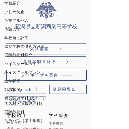
学校紹介
いじめ防止
卒業アルバム
新潟県立新潟商業高等学校
体験入学
学校自己評価
県立学校の働き方改革
入試情報
国際教養科紹介
各種証明書発行
ハイスクールガイド
ハイスクールプラン
プロポーザル募集
進学状況
葦原同窓会
English
就職状況
商業関連学科(総合ビジ
旧校舎写真集
ネス科・情報処理科)
国際教養科
学校紹介
学科紹介
シラバス［第１学年］
校長挨拶
学科概要
沿革