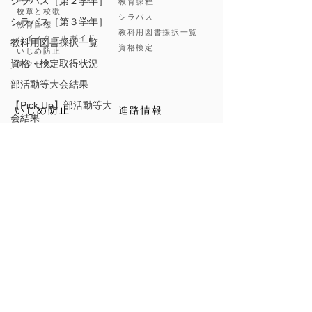
シラバス［第２学年］
教育課程
校章と校歌
シラバス
シラバス［第３学年］
教育目標
教科用図書採択一覧
ハイスクールガイド
教科用図書採択一覧
資格検定
いじめ防止
資格・検定取得状況
アクセス
部活動等大会結果
【Pick Up】部活動等大
いじめ防止
進路情報
会結果
進学情報
いじめ防止基本方針
学科別進学先一覧
いじめ対策総点検
就職情報
いじめの認知について
進学関係行事計画
学科別進学先
目指す学校像
進路計画
県立学校の働き方改革
入試情報
学習課題
入学案内(PDF)
オープンスクール
選抜試験概要
学校紹介ビデオ(行事編)
部活動に係る方針
学校紹介ビデオ(部活編)
ハイスクールガイド(PDF)
各種大会
選抜試験概要
吹奏楽部
目指す学校像(PDF)