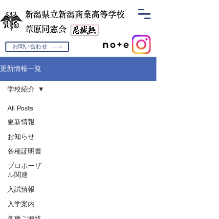
新潟県立新潟商業高等学校
​葦原同窓会
お問い合わせ
更新情報一覧
学校紹介
All Posts
更新情報
お知らせ
各種証明書
プロポーザ
ル関連
入試情報
入学案内
各種ご連絡