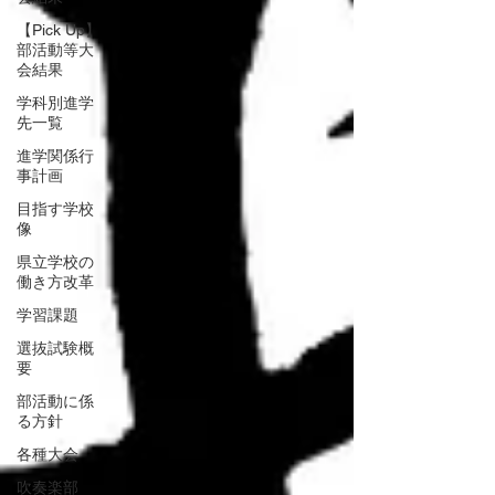
【Pick Up】
部活動等大
会結果
学科別進学
先一覧
進学関係行
事計画
目指す学校
像
県立学校の
働き方改革
学習課題
選抜試験概
要
部活動に係
る方針
各種大会
吹奏楽部