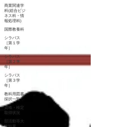
商業関連学
科(総合ビジ
ネス科・情
報処理科)
国際教養科
シラバス
［第１学
年］
シラバス
［第２学
年］
シラバス
［第３学
年］
教科用図書
採択一覧
資格・検定
取得状況
部活動等大
会結果