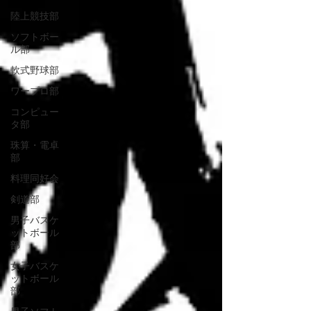
陸上競技部
ソフトボー
ル部
軟式野球部
ワープロ部
コンピュー
タ部
珠算・電卓
部
料理同好会
剣道部
男子バスケ
ットボール
部
女子バスケ
ットボール
部