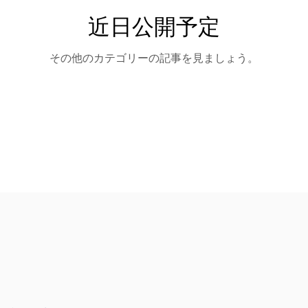
近日公開予定
ス［第３学年］
教科用図書採択一覧
資格・検定取得状況
部
その他のカテゴリーの記事を見ましょう。
学科別進学先一覧
進学関係行事計画
目指す学校像