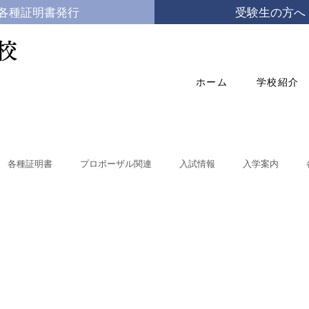
各種証明書発行
受験生の方へ
校
ホーム
学校紹介
各種証明書
プロポーザル関連
入試情報
入学案内
体験入学
学校自己評価
県立学校の働き方改革
国際教養科
就職状況
商業関連学科(総合ビジネス科・情報処理科)
国際