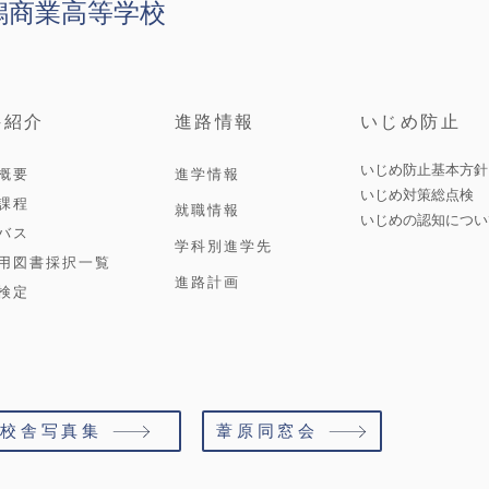
潟商業高等学校
科紹介
進路情報
いじめ防止
いじめ防止基本方針
概要
進学情報
いじめ対策総点検
課程
就職情報
いじめの認知につい
バス
学科別進学先
用図書採択一覧
進路計画
検定
校舎写真集
葦原同窓会