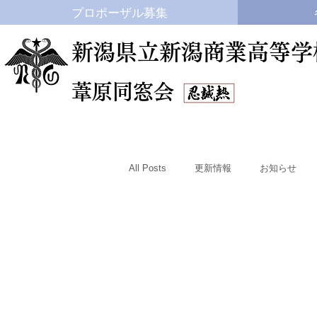
プロポーザル募集
新潟県立新潟商業高等学
​葦原同窓会
All Posts
更新情報
お知らせ
いじめ防止
卒業アルバム
ハイスクールプラン
進学状況