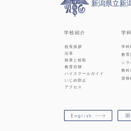
新潟県立新
学校紹介
学
校長挨拶
学科
沿革
教育
校章と校歌
シラ
教育目標
教科
ハイスクールガイド
資格
いじめ防止
アクセス
旧
English