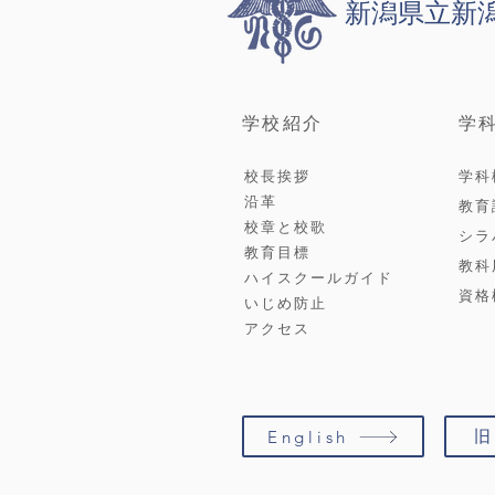
新潟県立新
学校紹介
学
校長挨拶
学科
沿革
教育
校章と校歌
シラ
教育目標
教科
ハイスクールガイド
資格
いじめ防止
アクセス
旧
English