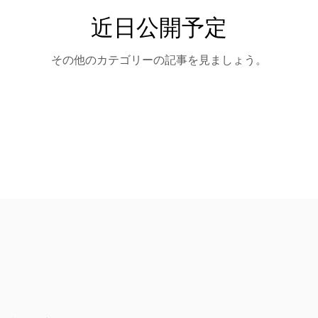
近日公開予定
ス［第３学年］
教科用図書採択一覧
資格・検定取得状況
部
その他のカテゴリーの記事を見ましょう。
学科別進学先一覧
進学関係行事計画
目指す学校像