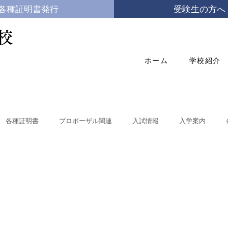
各種証明書発行
受験生の方へ
校
ホーム
学校紹介
各種証明書
プロポーザル関連
入試情報
入学案内
体験入学
学校自己評価
県立学校の働き方改革
国際教養科
就職状況
商業関連学科(総合ビジネス科・情報処理科)
国際