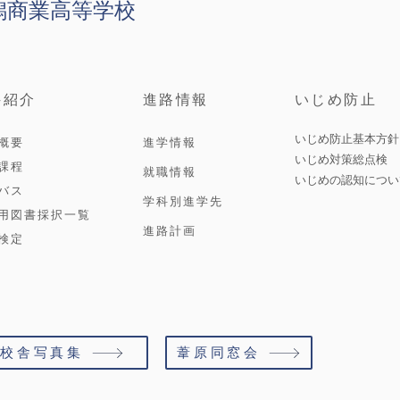
潟商業高等学校
科紹介
進路情報
いじめ防止
いじめ防止基本方針
概要
進学情報
いじめ対策総点検
課程
就職情報
いじめの認知につい
バス
学科別進学先
用図書採択一覧
進路計画
検定
校舎写真集
葦原同窓会