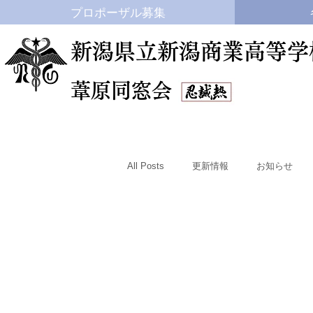
プロポーザル募集
新潟県立新潟商業高等学
​葦原同窓会
All Posts
更新情報
お知らせ
いじめ防止
卒業アルバム
ハイスクールプラン
進学状況