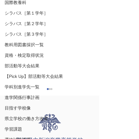
国際教養科
シラバス［第１学年］
シラバス［第２学年］
シラバス［第３学年］
教科用図書採択一覧
資格・検定取得状況
部活動等大会結果
【Pick Up】部活動等大会結果
学科別進学先一覧
進学関係行事計画
目指す学校像
県立学校の働き方改革
学習課題
令和８年度7月予定表
令和８年度6月