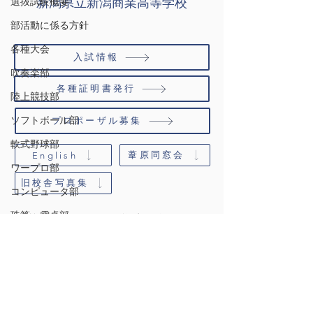
選抜試験概要
新潟県立新潟商業高等学校
部活動に係る方針
各種大会
入試情報
吹奏楽部
各種証明書発行
陸上競技部
ソフトボール部
プロポーザル募集
軟式野球部
葦原同窓会
English
ワープロ部
旧校舎写真集
コンピュータ部
珠算・電卓部
学校紹介
学科紹介
校長挨拶
料理同好会
学科概要
沿革
教育課程
剣道部
校章と校歌
シラバス
教育目標
教科用図書採択一覧
男子バスケットボール部
ハイスクールガイド
資格検定
いじめ防止
女子バスケットボール部