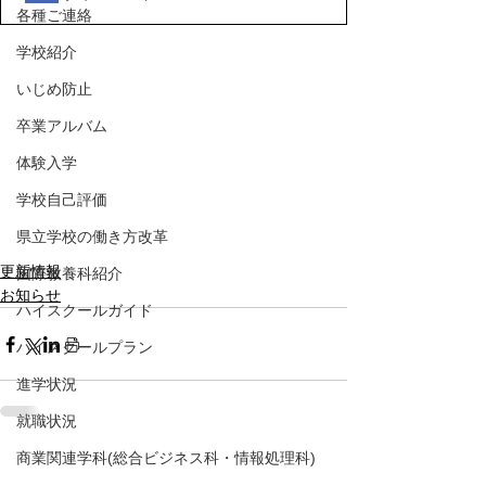
各種ご連絡
学校紹介
いじめ防止
卒業アルバム
体験入学
学校自己評価
県立学校の働き方改革
更新情報
国際教養科紹介
お知らせ
ハイスクールガイド
ハイスクールプラン
進学状況
就職状況
商業関連学科(総合ビジネス科・情報処理科)