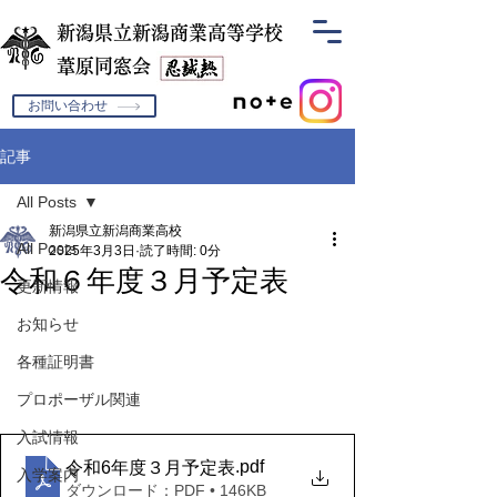
新潟県立新潟商業高等学校
​葦原同窓会
お問い合わせ
記事
All Posts
新潟県立新潟商業高校
All Posts
2025年3月3日
読了時間: 0分
令和６年度３月予定表
更新情報
お知らせ
各種証明書
プロポーザル関連
入試情報
.pdf
令和6年度３月予定表
入学案内
ダウンロード：PDF • 146KB